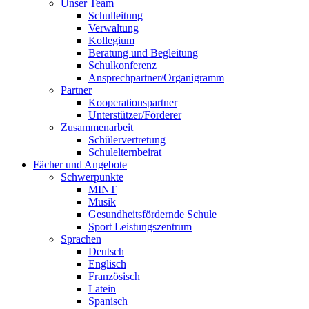
Unser Team
Schulleitung
Verwaltung
Kollegium
Beratung und Begleitung
Schulkonferenz
Ansprechpartner/Organigramm
Partner
Kooperationspartner
Unterstützer/Förderer
Zusammenarbeit
Schülervertretung
Schulelternbeirat
Fächer und Angebote
Schwerpunkte
MINT
Musik
Gesundheitsfördernde Schule
Sport Leistungszentrum
Sprachen
Deutsch
Englisch
Französisch
Latein
Spanisch