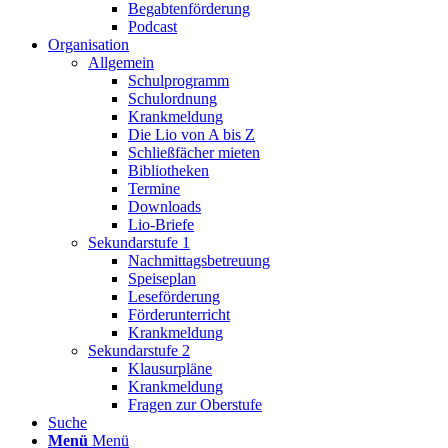
Begabtenförderung
Podcast
Organisation
Allgemein
Schulprogramm
Schulordnung
Krankmeldung
Die Lio von A bis Z
Schließfächer mieten
Bibliotheken
Termine
Downloads
Lio-Briefe
Sekundarstufe 1
Nachmittagsbetreuung
Speiseplan
Leseförderung
Förderunterricht
Krankmeldung
Sekundarstufe 2
Klausurpläne
Krankmeldung
Fragen zur Oberstufe
Suche
Menü
Menü