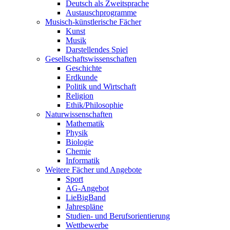
Deutsch als Zweitsprache
Austauschprogramme
Musisch-künstlerische Fächer
Kunst
Musik
Darstellendes Spiel
Gesellschafts­wissenschaften
Geschichte
Erdkunde
Politik und Wirtschaft
Religion
Ethik/Philosophie
Naturwissen­schaften
Mathematik
Physik
Biologie
Chemie
Informatik
Weitere Fächer und Angebote
Sport
AG-Angebot
LieBigBand
Jahrespläne
Studien- und Berufsorientierung
Wettbewerbe