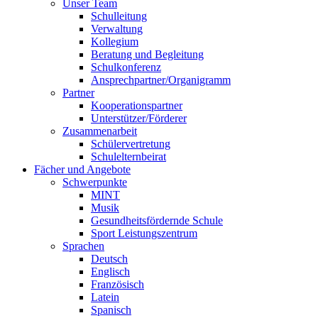
Unser Team
Schulleitung
Verwaltung
Kollegium
Beratung und Begleitung
Schulkonferenz
Ansprechpartner/Organigramm
Partner
Kooperationspartner
Unterstützer/Förderer
Zusammenarbeit
Schülervertretung
Schulelternbeirat
Fächer und Angebote
Schwerpunkte
MINT
Musik
Gesundheitsfördernde Schule
Sport Leistungszentrum
Sprachen
Deutsch
Englisch
Französisch
Latein
Spanisch