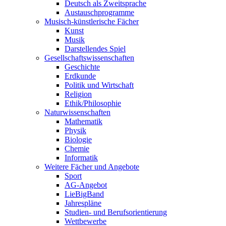
Deutsch als Zweitsprache
Austauschprogramme
Musisch-künstlerische Fächer
Kunst
Musik
Darstellendes Spiel
Gesellschafts­wissenschaften
Geschichte
Erdkunde
Politik und Wirtschaft
Religion
Ethik/Philosophie
Naturwissen­schaften
Mathematik
Physik
Biologie
Chemie
Informatik
Weitere Fächer und Angebote
Sport
AG-Angebot
LieBigBand
Jahrespläne
Studien- und Berufsorientierung
Wettbewerbe