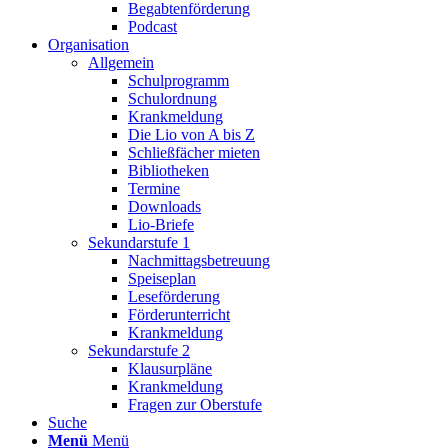
Begabtenförderung
Podcast
Organisation
Allgemein
Schulprogramm
Schulordnung
Krankmeldung
Die Lio von A bis Z
Schließfächer mieten
Bibliotheken
Termine
Downloads
Lio-Briefe
Sekundarstufe 1
Nachmittagsbetreuung
Speiseplan
Leseförderung
Förderunterricht
Krankmeldung
Sekundarstufe 2
Klausurpläne
Krankmeldung
Fragen zur Oberstufe
Suche
Menü
Menü