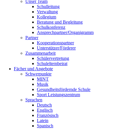
Unser Team
Schulleitung
Verwaltung
Kollegium
Beratung und Begleitung
Schulkonferenz
Ansprechpartner/Organigramm
Partner
Kooperationspartner
Unterstützer/Förderer
Zusammenarbeit
Schülervertretung
Schulelternbeirat
Fächer und Angebote
Schwerpunkte
MINT
Musik
Gesundheitsfördernde Schule
Sport Leistungszentrum
Sprachen
Deutsch
Englisch
Französisch
Latein
Spanisch