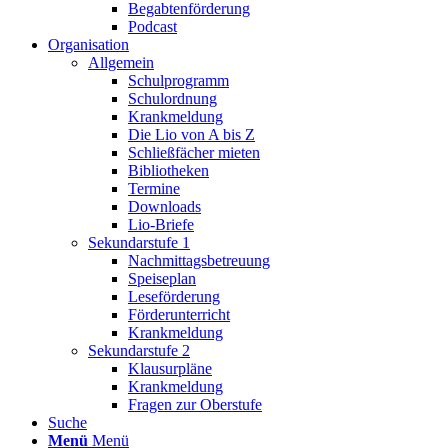
Begabtenförderung
Podcast
Organisation
Allgemein
Schulprogramm
Schulordnung
Krankmeldung
Die Lio von A bis Z
Schließfächer mieten
Bibliotheken
Termine
Downloads
Lio-Briefe
Sekundarstufe 1
Nachmittagsbetreuung
Speiseplan
Leseförderung
Förderunterricht
Krankmeldung
Sekundarstufe 2
Klausurpläne
Krankmeldung
Fragen zur Oberstufe
Suche
Menü
Menü