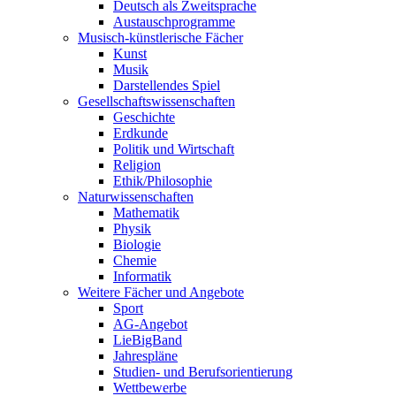
Deutsch als Zweitsprache
Austauschprogramme
Musisch-künstlerische Fächer
Kunst
Musik
Darstellendes Spiel
Gesellschafts­wissenschaften
Geschichte
Erdkunde
Politik und Wirtschaft
Religion
Ethik/Philosophie
Naturwissen­schaften
Mathematik
Physik
Biologie
Chemie
Informatik
Weitere Fächer und Angebote
Sport
AG-Angebot
LieBigBand
Jahrespläne
Studien- und Berufsorientierung
Wettbewerbe