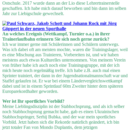
Ostschule. 2017 wurde dann an der Lio diese Lehrertrainerstelle
geschaffen. Ich habe mich darauf beworben und bin dann im selben
Jahr zur Liebigschule gewechselt.
An welches Ereignis (Wettkampf, Turnier o.a.) in ihrer
Trainerlaufbahn erinnern Sie sich noch gerne zurück?
Ich war immer gerne mit Schülerinnen und Schülern unterwegs.
Was ich dabei oft am meisten mochte, waren die Trainingslager, weil
es eine Mischung aus Trainieren, Vorbereiten ist, und wir haben
meistens auch etwas Kulturelles unternommen. Von meinem Verein
von früher habe ich auch noch eine Trainingsgruppe, mit der ich
mich heute noch regelmäßig treffe. Ich habe z.B. auch mal einen
Sprinter trainiert, der dann in der Jugendnationalmannschaft war und
Staffel gelaufen ist. Er war bei einem Ländervergleichswettkampf
dabei und ist in einem Sprintlauf 60m Zweiter hinter dem späteren
Europarekordhalter geworden.
Wer ist Ihr sportliches Vorbild?
Meine Lieblingsdisziplin ist der Stabhochsprung, und als ich selber
noch Stabhochsprung gemacht habe, gab es einen Ukrainischen
Stabhochspringer, Serhij Bubka, und der war mein sportliches
Vorbild. Jetzt haben sich die Rekorde natürlich geändert, ich bin
jetzt totaler Fan von Mondo Duplantis, dem jetzigen