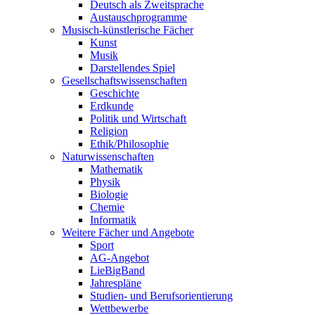
Deutsch als Zweitsprache
Austauschprogramme
Musisch-künstlerische Fächer
Kunst
Musik
Darstellendes Spiel
Gesellschafts­wissenschaften
Geschichte
Erdkunde
Politik und Wirtschaft
Religion
Ethik/Philosophie
Naturwissen­schaften
Mathematik
Physik
Biologie
Chemie
Informatik
Weitere Fächer und Angebote
Sport
AG-Angebot
LieBigBand
Jahrespläne
Studien- und Berufsorientierung
Wettbewerbe