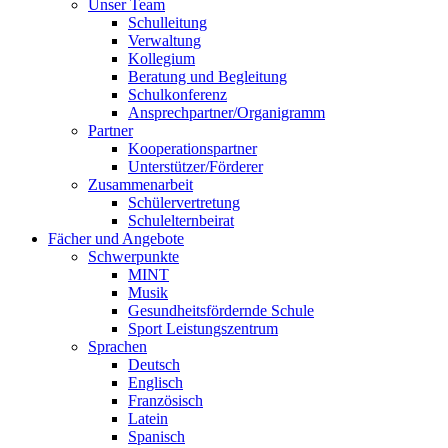
Unser Team
Schulleitung
Verwaltung
Kollegium
Beratung und Begleitung
Schulkonferenz
Ansprechpartner/Organigramm
Partner
Kooperationspartner
Unterstützer/Förderer
Zusammenarbeit
Schülervertretung
Schulelternbeirat
Fächer und Angebote
Schwerpunkte
MINT
Musik
Gesundheitsfördernde Schule
Sport Leistungszentrum
Sprachen
Deutsch
Englisch
Französisch
Latein
Spanisch