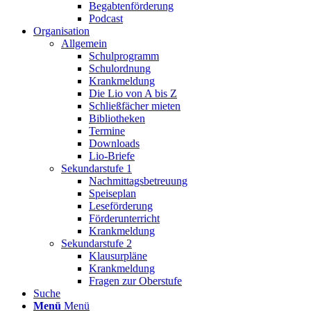
Begabtenförderung
Podcast
Organisation
Allgemein
Schulprogramm
Schulordnung
Krankmeldung
Die Lio von A bis Z
Schließfächer mieten
Bibliotheken
Termine
Downloads
Lio-Briefe
Sekundarstufe 1
Nachmittagsbetreuung
Speiseplan
Leseförderung
Förderunterricht
Krankmeldung
Sekundarstufe 2
Klausurpläne
Krankmeldung
Fragen zur Oberstufe
Suche
Menü
Menü