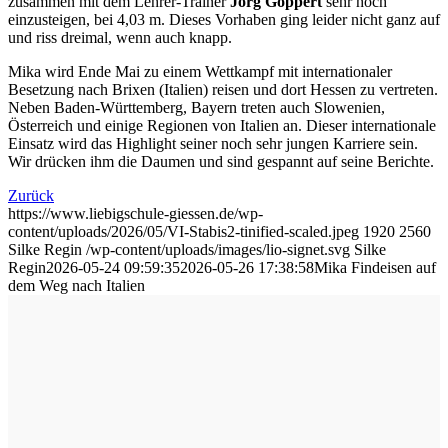
zusammen mit dem Lehrer-Trainer
Jörg Göppert
sehr hoch
einzusteigen, bei 4,03 m. Dieses Vorhaben ging leider nicht ganz auf
und riss dreimal, wenn auch knapp.
Mika wird Ende Mai zu einem Wettkampf mit internationaler
Besetzung nach Brixen (Italien) reisen und dort Hessen zu vertreten.
Neben Baden-Württemberg, Bayern treten auch Slowenien,
Österreich und einige Regionen von Italien an. Dieser internationale
Einsatz wird das Highlight seiner noch sehr jungen Karriere sein.
Wir drücken ihm die Daumen und sind gespannt auf seine Berichte.
Zurück
https://www.liebigschule-giessen.de/wp-
content/uploads/2026/05/VI-Stabis2-tinified-scaled.jpeg
1920
2560
Silke Regin
/wp-content/uploads/images/lio-signet.svg
Silke
Regin
2026-05-24 09:59:35
2026-05-26 17:38:58
Mika Findeisen auf
dem Weg nach Italien