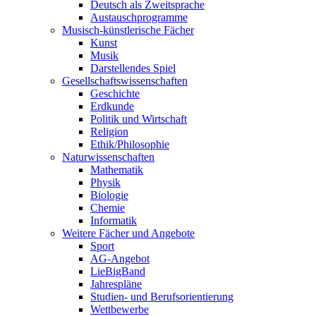
Deutsch als Zweitsprache
Austauschprogramme
Musisch-künstlerische Fächer
Kunst
Musik
Darstellendes Spiel
Gesellschafts­wissenschaften
Geschichte
Erdkunde
Politik und Wirtschaft
Religion
Ethik/Philosophie
Naturwissen­schaften
Mathematik
Physik
Biologie
Chemie
Informatik
Weitere Fächer und Angebote
Sport
AG-Angebot
LieBigBand
Jahrespläne
Studien- und Berufsorientierung
Wettbewerbe