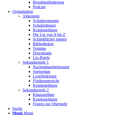
Begabtenförderung
Podcast
Organisation
Allgemein
Schulprogramm
Schulordnung
Krankmeldung
Die Lio von A bis Z
Schließfächer mieten
Bibliotheken
Termine
Downloads
Lio-Briefe
Sekundarstufe 1
Nachmittagsbetreuung
Speiseplan
Leseförderung
Förderunterricht
Krankmeldung
Sekundarstufe 2
Klausurpläne
Krankmeldung
Fragen zur Oberstufe
Suche
Menü
Menü