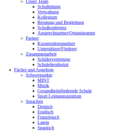
Unser Team
Schulleitung
Verwaltung
Kollegium
Beratung und Begleitung
Schulkonferenz
Ansprechpartner/Organigramm
Partner
Kooperationspartner
Unterstützer/Förderer
Zusammenarbeit
Schülervertretung
Schulelternbeirat
Fächer und Angebote
Schwerpunkte
MINT
Musik
Gesundheitsfördernde Schule
Sport Leistungszentrum
Sprachen
Deutsch
Englisch
Französisch
Latein
Spanisch