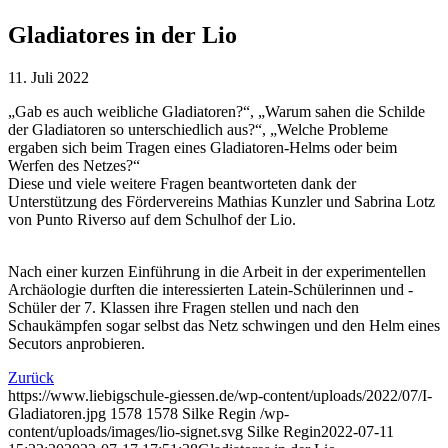
Gladiatores in der Lio
11. Juli 2022
„Gab es auch weibliche Gladiatoren?“, „Warum sahen die Schilde
der Gladiatoren so unterschiedlich aus?“, „Welche Probleme
ergaben sich beim Tragen eines Gladiatoren-Helms oder beim
Werfen des Netzes?“
Diese und viele weitere Fragen beantworteten dank der
Unterstützung des Fördervereins Mathias Kunzler und Sabrina Lotz
von Punto Riverso auf dem Schulhof der Lio.
Nach einer kurzen Einführung in die Arbeit in der experimentellen
Archäologie durften die interessierten Latein-Schülerinnen und -
Schüler der 7. Klassen ihre Fragen stellen und nach den
Schaukämpfen sogar selbst das Netz schwingen und den Helm eines
Secutors anprobieren.
Zurück
https://www.liebigschule-giessen.de/wp-content/uploads/2022/07/I-
Gladiatoren.jpg
1578
1578
Silke Regin
/wp-
content/uploads/images/lio-signet.svg
Silke Regin
2022-07-11