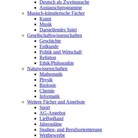
Deutsch als Zweitsprache
Austauschprogramme
Musisch-künstlerische Fächer
Kunst
Musik
Darstellendes Spiel
Gesellschafts­wissenschaften
Geschichte
Erdkunde
Politik und Wirtschaft
Religion
Ethik/Philosophie
Naturwissen­schaften
Mathematik
Physik
Biologie
Chemie
Informatik
Weitere Fächer und Angebote
Sport
AG-Angebot
LieBigBand
Jahrespläne
Studien- und Berufsorientierung
Wettbewerbe