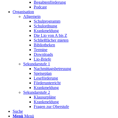
Begabtenförderung
Podcast
Organisation
Allgemein
Schulprogramm
Schulordnung
Krankmeldung
Die Lio von A bis Z
Schließfächer mieten
Bibliotheken
Termine
Downloads
Lio-Briefe
Sekundarstufe 1
Nachmittagsbetreuung
Speiseplan
Leseförderung
Förderunterricht
Krankmeldung
Sekundarstufe 2
Klausurpläne
Krankmeldung
Fragen zur Oberstufe
Suche
Menü
Menü