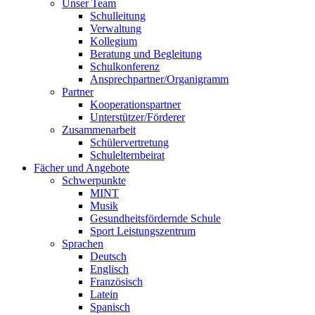
Unser Team
Schulleitung
Verwaltung
Kollegium
Beratung und Begleitung
Schulkonferenz
Ansprechpartner/Organigramm
Partner
Kooperationspartner
Unterstützer/Förderer
Zusammenarbeit
Schülervertretung
Schulelternbeirat
Fächer und Angebote
Schwerpunkte
MINT
Musik
Gesundheitsfördernde Schule
Sport Leistungszentrum
Sprachen
Deutsch
Englisch
Französisch
Latein
Spanisch