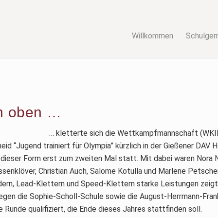
Willkommen
Schulge
h oben …
… kletterte sich die Wettkampfmannschaft (WKII
id “Jugend trainiert für Olympia” kürzlich in der Gießener DAV H
dieser Form erst zum zweiten Mal statt. Mit dabei waren Nora 
ssenklöver, Christian Auch, Salome Kotulla und Marlene Petschenk
uldern, Lead-Klettern und Speed-Klettern starke Leistungen zeig
egen die Sophie-Scholl-Schule sowie die August-Herrmann-Fran
 Runde qualifiziert, die Ende dieses Jahres stattfinden soll.