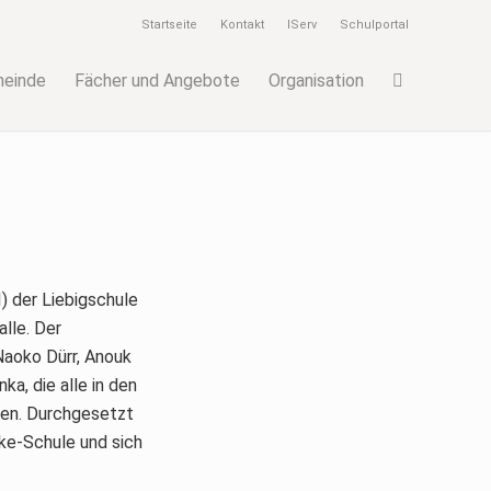
Startseite
Kontakt
IServ
Schulportal
meinde
Fächer und Angebote
Organisation
) der Liebigschule
alle. Der
Naoko Dürr, Anouk
a, die alle in den
ten. Durchgesetzt
ke-Schule und sich