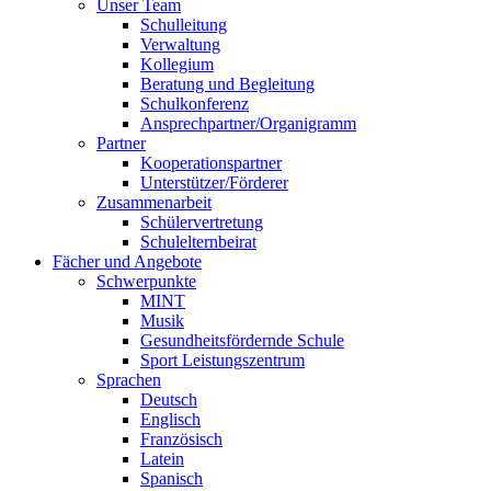
Unser Team
Schulleitung
Verwaltung
Kollegium
Beratung und Begleitung
Schulkonferenz
Ansprechpartner/Organigramm
Partner
Kooperationspartner
Unterstützer/Förderer
Zusammenarbeit
Schülervertretung
Schulelternbeirat
Fächer und Angebote
Schwerpunkte
MINT
Musik
Gesundheitsfördernde Schule
Sport Leistungszentrum
Sprachen
Deutsch
Englisch
Französisch
Latein
Spanisch