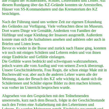
alle Fragen der Schülerinnen, Schüler, Lehrerinnen und Lehrer. Auf
diesem Rundgang über das KZ-Gelände konnten sie Arrestzellen,
Häuser von SS-Kommandanten und das Krematorium des KZ
besichtigen.
Nach der Führung stand uns weitere Zeit zur eigenen Erkundung
des Geländes zur Verfügung. Viele verbrachten diese im Museum.
Dort waren Dinge wie Gemälde, Andenken von Familien der
Häftlinge und sogar Kleidung der Insassen ausgestellt. Außerdem
konnte man sich die Aufnahmen ansehen und anhören oder auch in
Briefen und Listen lesen.
Bevor es wieder in die Busse und zurück nach Hause ging, konnten
wir noch mit einigen Schülern und Lehrern reden und von ihnen
einige Eindrücke und Gefühle einfangen.
Die Gefühle waren bedrückt und schweigsam wahrzunehmen,
jedoch waren alle vom Ausflug und von seinem Zweck überzeugt.
Unsere Geschichtslehrerin, Frau Regin, die schon einige Male mit in
Buchenwald war, aber auch die anderen Lehrer waren alle der
Meinung, dass der Besuch des KZ sehr wichtig ist, damit sich die
Schülerinnen und Schüler eigene Bilder zu dem machen können,
was vorher im Unterricht besprochen wurde.
Abgesehen von den Gesprächen mit den Teilnehmenden
unsererseits, kurz nach dem Besuch, folgte in der Geschichtsstunde
nach den Ferien eine Aufarbeitung mit den Lehrerinnen und
Lehrern. Es wurden Meinungen geteilt, Eindrücke gesammelt und