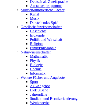
Deutsch als Zweitsprache
Austauschprogramme
Musisch-künstlerische Fächer
Kunst
Musik
Darstellendes Spiel
Gesellschafts­wissenschaften
Geschichte
Erdkunde
Politik und Wirtschaft
Religion
Ethik/Philosophie
Naturwissen­schaften
Mathematik
Physik
Biologie
Chemie
Informatik
Weitere Fächer und Angebote
Sport
AG-Angebot
LieBigBand
Jahrespläne
Studien- und Berufsorientierung
Wettbewerbe