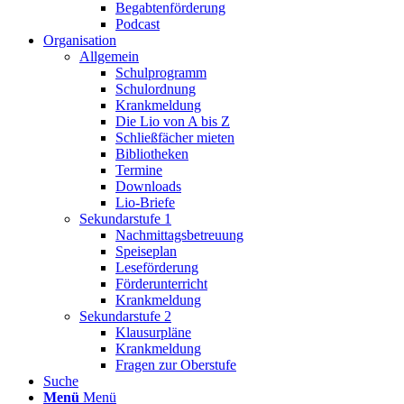
Begabtenförderung
Podcast
Organisation
Allgemein
Schulprogramm
Schulordnung
Krankmeldung
Die Lio von A bis Z
Schließfächer mieten
Bibliotheken
Termine
Downloads
Lio-Briefe
Sekundarstufe 1
Nachmittagsbetreuung
Speiseplan
Leseförderung
Förderunterricht
Krankmeldung
Sekundarstufe 2
Klausurpläne
Krankmeldung
Fragen zur Oberstufe
Suche
Menü
Menü