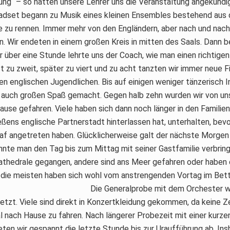
ng“ – so hatten unsere Lehrer uns die Veranstaltung angekündigt
dset begann zu Musik eines kleinen Ensembles bestehend aus d
he zu rennen. Immer mehr von den Engländern, aber nach und nac
n. Wir endeten in einem großen Kreis in mitten des Saals. Dann 
r über eine Stunde lehrte uns der Coach, wie man einen richtige
t zu zweit, später zu viert und zu acht tanzten wir immer neue F
den englischen Jugendlichen. Bis auf einigen weniger tänzerisch I
auch großen Spaß gemacht. Gegen halb zehn wurden wir von un
use gefahren. Viele haben sich dann noch länger in den Familie
ießens englische Partnerstadt hinterlassen hat, unterhalten, bevo
af angetreten haben. Glücklicherweise galt der nächste Morgen 
nte man den Tag bis zum Mittag mit seiner Gastfamilie verbring
Kathedrale gegangen, andere sind ans Meer gefahren oder haben 
die meisten haben sich wohl vom anstrengenden Vortag im Bett 
Die Generalprobe mit dem Orchester wa
etzt. Viele sind direkt in Konzertkleidung gekommen, da keine Z
al nach Hause zu fahren. Nach längerer Probezeit mit einer kurz
ten wir gespannt die letzte Stunde bis zur Uraufführung ab. In