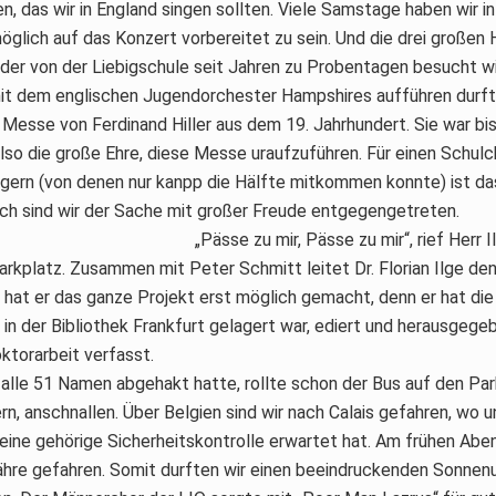
 das wir in England singen sollten. Viele Samstage haben wir in
öglich auf das Konzert vorbereitet zu sein. Und die drei große
 der von der Liebigschule seit Jahren zu Probentagen besucht w
t dem englischen Jugendorchester Hampshires aufführen durfte
Messe von Ferdinand Hiller aus dem 19. Jahrhundert. Sie war bis
lso die große Ehre, diese Messe uraufzuführen. Für einen Schul
gern (von denen nur kanpp die Hälfte mitkommen konnte) ist da
ch sind wir der Sache mit großer Freude entgegengetreten.
„Pässe zu mir, Pässe zu mir“, rief Herr 
rkplatz. Zusammen mit Peter Schmitt leitet Dr. Florian Ilge de
hat er das ganze Projekt erst möglich gemacht, denn er hat die 
in der Bibliothek Frankfurt gelagert war, ediert und herausgege
oktorarbeit verfasst.
te alle 51 Namen abgehakt hatte, rollte schon der Bus auf den Par
rn, anschnallen. Über Belgien sind wir nach Calais gefahren, wo un
eine gehörige Sicherheitskontrolle erwartet hat. Am frühen Aben
 Fähre gefahren. Somit durften wir einen beeindruckenden Sonne