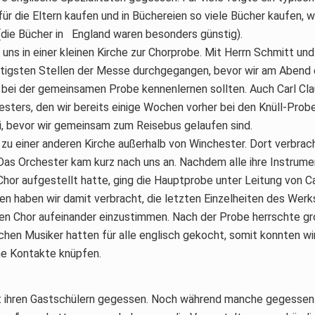
für die Eltern kaufen und in Büchereien so viele Bücher kaufen, 
(die Bücher in England waren besonders günstig).
uns in einer kleinen Kirche zur Chorprobe. Mit Herrn Schmitt und 
htigsten Stellen der Messe durchgegangen, bevor wir am Abend 
 bei der gemeinsamen Probe kennenlernen sollten. Auch Carl Cla
esters, den wir bereits einige Wochen vorher bei den Knüll-Pro
i, bevor wir gemeinsam zum Reisebus gelaufen sind.
 zu einer anderen Kirche außerhalb von Winchester. Dort verbra
Das Orchester kam kurz nach uns an. Nachdem alle ihre Instrum
Chor aufgestellt hatte, ging die Hauptprobe unter Leitung von Ca
n haben wir damit verbracht, die letzten Einzelheiten des Wer
en Chor aufeinander einzustimmen. Nach der Probe herrschte gro
schen Musiker hatten für alle englisch gekocht, somit konnten 
he Kontakte knüpfen.
t ihren Gastschülern gegessen. Noch während manche gegessen 