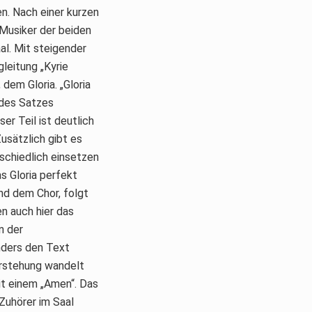
en. Nach einer kurzen
 Musiker der beiden
al. Mit steigender
leitung „Kyrie
 dem Gloria. „Gloria
g des Satzes
r Teil ist deutlich
Zusätzlich gibt es
schiedlich einsetzen
s Gloria perfekt
nd dem Chor, folgt
n auch hier das
n der
nders den Text
erstehung wandelt
mit einem „Amen“. Das
 Zuhörer im Saal