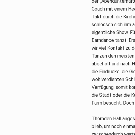
der „Abendunterhaltu
Coach mit einem Hea
Takt durch die Kirc
schlossen sich ihm a
eigentliche Show. Fü
Barndance tanzt. Ers
wir viel Kontakt zu 
Tanzen den meisten 
abgeholt und nach Ha
die Eindrücke, die G
wohlverdienten Schl
Verfügung, somit kon
die Stadt oder die 
Farm besucht. Doch 
Thornden Hall anges
blieb, um noch einm
zwischendurch warte