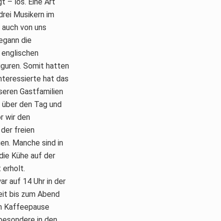
 – los. Eine Art
rei Musikern im
h auch von uns
begann die
n englischen
iguren. Somit hatten
nteressierte hat das
seren Gastfamilien
n über den Tag und
r wir den
der freien
en. Manche sind in
die Kühe auf der
erholt.
r auf 14 Uhr in der
eit bis zum Abend
en Kaffeepause
sbesondere in den