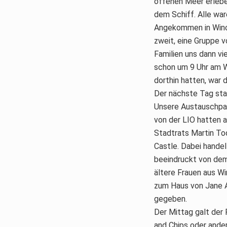
offenen Meer erlebe
dem Schiff. Alle war
Angekommen in Winch
zweit, eine Gruppe 
Familien uns dann vi
schon um 9 Uhr am W
dorthin hatten, war 
Der nächste Tag sta
Unsere Austauschpart
von der LIO hatten 
Stadtrats Martin Tod
Castle. Dabei handel
beeindruckt von dem 
ältere Frauen aus Wi
zum Haus von Jane A
gegeben.
Der Mittag galt der 
and Chips oder ander