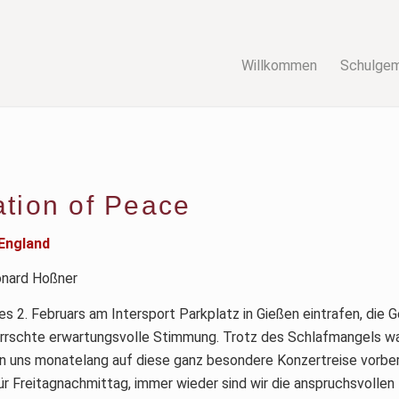
Willkommen
Schulge
ation of Peace
 England
onard Hoßner
s 2. Februars am Intersport Parkplatz in Gießen eintrafen, die 
errschte erwartungsvolle Stimmung. Trotz des Schlafmangels war
en uns monatelang auf diese ganz besondere Konzertreise vorber
ür Freitagnachmittag, immer wieder sind wir die anspruchsvolle