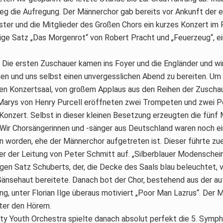
eg die Aufregung. Der Männerchor gab bereits vor Ankunft der e
ster und die Mitglieder des Großen Chors ein kurzes Konzert im
ige Satz „Das Morgenrot“ von Robert Pracht und „Feuerzeug“, ei
 Die ersten Zuschauer kamen ins Foyer und die Engländer und wi
nen und uns selbst einen unvergesslichen Abend zu bereiten. Um
den Konzertsaal, von großem Applaus aus den Reihen der Zuschau
Marys von Henry Purcell eröffneten zwei Trompeten und zwei
Konzert. Selbst in dieser kleinen Besetzung erzeugten die fünf 
 Wir Chorsängerinnen und -sänger aus Deutschland waren noch ei
 worden, ehe der Männerchor aufgetreten ist. Dieser führte zu
r der Leitung von Peter Schmitt auf. „Silberblauer Modenschein 
gen Satz Schuberts, der, die Decke des Saals blau beleuchtet, v
 Gänsehaut bereitete. Danach bot der Chor, bestehend aus der a
g, unter Florian Ilge überaus motiviert „Poor Man Lazrus“. Der
nter den Hörern.
y Youth Orchestra spielte danach absolut perfekt die 5. Symp