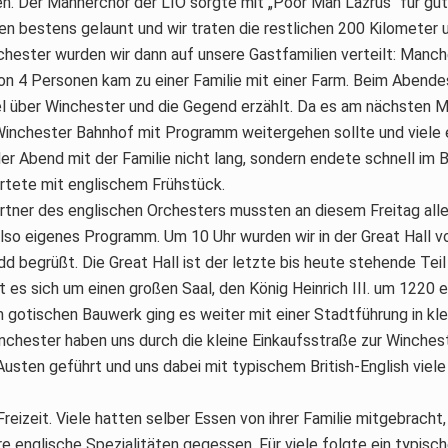
n. Der Männerchor der LIO sorgte mit „Poor Man Lazrus“ für gu
en bestens gelaunt und wir traten die restlichen 200 Kilometer u
ester wurden wir dann auf unsere Gastfamilien verteilt: Manche
von 4 Personen kam zu einer Familie mit einer Farm. Beim Abend
el über Winchester und die Gegend erzählt. Da es am nächsten M
inchester Bahnhof mit Programm weitergehen sollte und viele e
der Abend mit der Familie nicht lang, sondern endete schnell im B
rtete mit englischem Frühstück.
ner des englischen Orchesters mussten an diesem Freitag alle i
also eigenes Programm. Um 10 Uhr wurden wir in der Great Hall 
d begrüßt. Die Great Hall ist der letzte bis heute stehende Tei
t es sich um einen großen Saal, den König Heinrich III. um 1220 e
gotischen Bauwerk ging es weiter mit einer Stadtführung in kle
nchester haben uns durch die kleine Einkaufsstraße zur Winches
usten geführt und uns dabei mit typischem British-English viel
Freizeit. Viele hatten selber Essen von ihrer Familie mitgebracht
e englische Spezialitäten gegessen. Für viele folgte ein typis