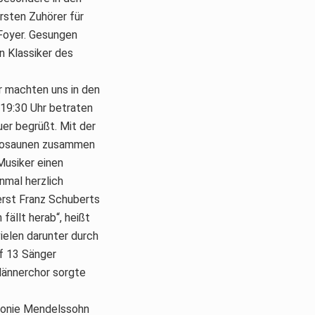
rsten Zuhörer für
 Foyer. Gesungen
n Klassiker des
r machten uns in den
 19:30 Uhr betraten
er begrüßt. Mit der
 Posaunen zusammen
Musiker einen
nmal herzlich
erst Franz Schuberts
fällt herab“, heißt
ielen darunter durch
uf 13 Sänger
 Männerchor sorgte
honie Mendelssohn