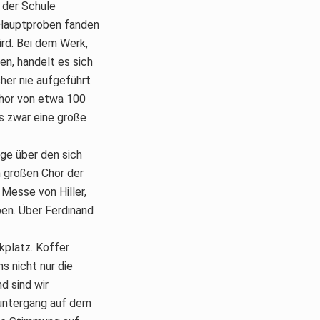
 der Schule
n Hauptproben fanden
ird. Bei dem Werk,
n, handelt es sich
her nie aufgeführt
chor von etwa 100
s zwar eine große
Ilge über den sich
n großen Chor der
Messe von Hiller,
ben. Über Ferdinand
kplatz. Koffer
s nicht nur die
d sind wir
nuntergang auf dem