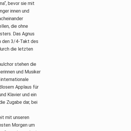
a“, bevor sie mit
nger innen und
acheinander
llen, die ohne
esters. Das Agnus
rch den 3/4-Takt des
urch die letzten
ulchor stehen die
erinnen und Musiker
internationale
ndlosem Applaus für
nd Klavier und ein
 die Zugabe dar, bei
it mit unseren
ächsten Morgen um