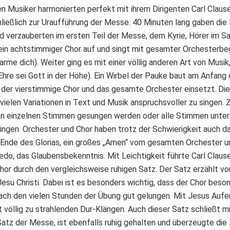
en Musiker harmonierten perfekt mit ihrem Dirigenten Carl Claus
ließlich zur Uraufführung der Messe. 40 Minuten lang gaben die
d verzauberten im ersten Teil der Messe, dem Kyrie, Hörer im Sa
ein achtstimmiger Chor auf und singt mit gesamter Orchesterbeg
barme dich). Weiter ging es mit einer völlig anderen Art von Musik,
. Ehre sei Gott in der Höhe). Ein Wirbel der Pauke baut am Anfan
der vierstimmige Chor und das gesamte Orchester einsetzt. Diese
 vielen Variationen in Text und Musik anspruchsvoller zu singen. 
 von einzelnen Stimmen gesungen werden oder alle Stimmen unter
ngen. Orchester und Chor haben trotz der Schwierigkeit auch da
 Ende des Glorias, ein großes „Amen“ vom gesamten Orchester u
do, das Glaubensbekenntnis. Mit Leichtigkeit führte Carl Clause
or durch den vergleichsweise ruhigen Satz. Der Satz erzählt vo
esu Christi. Dabei ist es besonders wichtig, dass der Chor beso
nach den vielen Stunden der Übung gut gelungen. Mit Jesus Auf
t völlig zu strahlenden Dur-Klängen. Auch dieser Satz schließt 
Satz der Messe, ist ebenfalls ruhig gehalten und überzeugte die