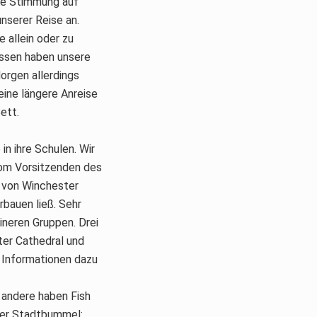
te Stimmung auf
nserer Reise an.
 allein oder zu
essen haben unsere
orgen allerdings
ine längere Anreise
ett.
n ihre Schulen. Wir
vom Vorsitzenden des
l von Winchester
rbauen ließ. Sehr
ineren Gruppen. Drei
ter Cathedral und
e Informationen dazu
, andere haben Fish
cher Stadtbummel: