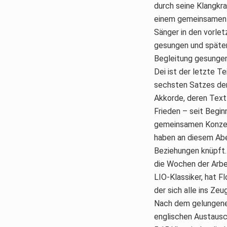
durch seine Klangkra
einem gemeinsamen „
Sänger in den vorle
gesungen und später
Begleitung gesungen
Dei ist der letzte Te
sechsten Satzes der
Akkorde, deren Text
Frieden – seit Begi
gemeinsamen Konzert
haben an diesem Abe
Beziehungen knüpft.
die Wochen der Arbei
LIO-Klassiker, hat Fl
der sich alle ins Ze
Nach dem gelungenen
englischen Austausc