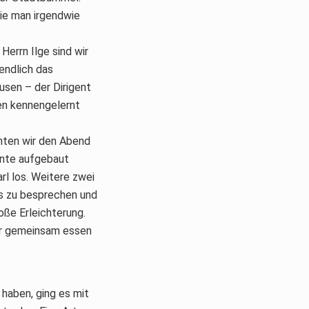
wie man irgendwie
Herrn Ilge sind wir
endlich das
usen – der Dirigent
ben kennengelernt
chten wir den Abend
ente aufgebaut
rl los. Weitere zwei
ks zu besprechen und
ße Erleichterung.
wir gemeinsam essen
haben, ging es mit