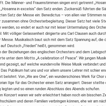
ft. Die Männer- und Frauenstimmen singen erst getrennt „Hosann
Hosanna in excelsis“ den Satz enden. Zuckersüß führten die Sä
tzten Satz der Messe ein: Benedictus – von allen vier Stimmen n
 zusammen ohne Orchesterbegleitung. Dieser Satz hat viele Ste
 werden, so endet er auch nur mit leiser Untermalung des Orch
il. Mit völliger Gelassenheit dirigierte uns Carl Clausen auch du
 Messe. Musikalisch baut sich mit dem Satz Spannung auf, die d
 auf Deutsch „Frieden“ heißt, genommen wird.
nn der Beziehungen des englischen Orchesters und dem Liebigsch
e unter dem Motto „A celebration of Peace“. Wir jungen Musik
nd gezeigt, auf welche wundervolle Weise Musik verbindet und 
 Das Publikum hat uns und vor allem unsere Lehrer mit schier e
t belohnt. Von „We are One“, ein wunderschönes Werk für Chor u
orian Ilge für das Orchester einen Satz arrangiert. Dieser stellte
ug legten und so einen runden Abschluss des Abends schufen.
 Konzert waren wir sehr erleichtert haben noch ein bisschen Ze
hschülern und deren Familien verbringen können, ehe wir am n