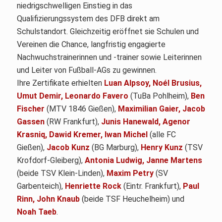
niedrigschwelligen Einstieg in das
Qualifizierungssystem des DFB direkt am
Schulstandort. Gleichzeitig eröffnet sie Schulen und
Vereinen die Chance, langfristig engagierte
Nachwuchstrainerinnen und -trainer sowie Leiterinnen
und Leiter von Fußball-AGs zu gewinnen.
Ihre Zertifikate erhielten
Luan Alpsoy, Noél Brusius,
Umut Demir, Leonardo Favero
(TuBa Pohlheim),
Ben
Fischer
(MTV 1846 Gießen),
Maximilian Gaier, Jacob
Gassen
(RW Frankfurt),
Junis Hanewald, Agenor
Krasniq, Dawid Kremer, Iwan Michel
(alle FC
Gießen),
Jacob Kunz
(BG Marburg),
Henry Kunz
(TSV
Krofdorf-Gleiberg),
Antonia Ludwig, Janne Martens
(beide TSV Klein-Linden),
Maxim Petry
(SV
Garbenteich),
Henriette Rock
(Eintr. Frankfurt),
Paul
Rinn, John Knaub
(beide TSF Heuchelheim) und
Noah Taeb
.